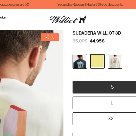
 superiores a 60€
·
Segundas Rebajas | Hasta 60% de descuento
·
cks
SUDADERA WILLIOT 3D
-31%
65,00€
44,95€
S
L
XXL