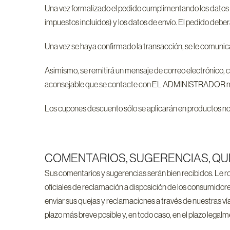
Una vez formalizado el pedido cumplimentando los datos rel
impuestos incluidos) y los datos de envío. El pedido debe
Una vez se haya confirmado la transacción, se le comunica
Asimismo, se remitirá un mensaje de correo electrónico, 
aconsejable que se contacte con EL ADMINISTRADOR medi
Los cupones descuento sólo se aplicarán en productos no
COMENTARIOS, SUGERENCIAS, QU
Sus comentarios y sugerencias serán bien recibidos. Le 
oficiales de reclamación a disposición de los consumidores
enviar sus quejas y reclamaciones a través de nuestras vía
plazo más breve posible y, en todo caso, en el plazo legal