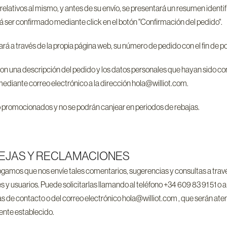
ativos al mismo, y antes de su envío, se presentará un resumen identific
rá ser confirmado mediante click en el botón "Confirmación del pedido".
rá a través de la propia página web, su número de pedido con el fin de p
con una descripción del pedido y los datos personales que hayan sido co
ante correo electrónico a la dirección hola@williot.com.
 promocionados y no se podrán canjear en periodos de rebajas.
EJAS Y RECLAMACIONES
rogamos que nos envíe tales comentarios, sugerencias y consultas a tra
 y usuarios. Puede solicitarlas llamando al teléfono +34 609 83 91 51 o 
s de contacto o del correo electrónico hola@williot.com , que serán atend
mente establecido.