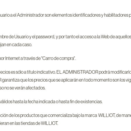
uario a el Administrador son elementos identificadores y habilitadores p
bre de Usuario y el password, y por tanto el acceso a la Web de aquello
ijan en cada caso.
por Internet a través de "Carro de compra".
 precios es sólo a título indicativo. EL ADMINISTRADOR podrá modificarlo
rantiza que los precios que se aplicarán en todo momento son los vig
so no se verán afectados.
lidos hasta la fecha indicada o hasta fin de existencias.
lección de los productos que comercializa bajo la marca WILLIOT, de ma
ieran en las tiendas de WILLIOT.