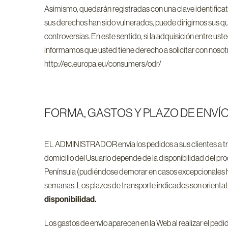
Asimismo, quedarán registradas con una clave identifica
sus derechos han sido vulnerados, puede dirigirnos sus quej
controversias. En este sentido, si la adquisición entre us
informamos que usted tiene derecho a solicitar con nosotr
http://ec.europa.eu/consumers/odr/
FORMA, GASTOS Y PLAZO DE ENVÍ
EL ADMINISTRADOR envía los pedidos a sus clientes a trav
domicilio del Usuario depende de la disponibilidad del pro
Península (pudiéndose demorar en casos excepcionales hast
semanas. Los plazos de transporte indicados son orientat
disponibilidad.
Los gastos de envío aparecen en la Web al realizar el pedi