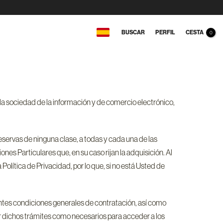
CESTA
BUSCAR
PERFIL
0
a sociedad de la información y de comercio electrónico,
reservas de ninguna clase, a todas y cada una de las
es Particulares que, en su caso rijan la adquisición. Al
Política de Privacidad, por lo que, si no está Usted de
sentes condiciones generales de contratación, así como
r dichos trámites como necesarios para acceder a los