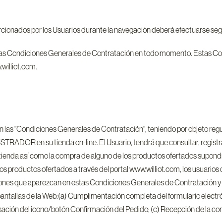
rcionados por los Usuarios durante la navegación deberá efectuarse segú
r las Condiciones Generales de Contratación en todo momento. Estas C
williot.com.
las "Condiciones Generales de Contratación", teniendo por objeto regula
STRADOR en su tienda on-line. El Usuario, tendrá que consultar, registr
la tienda así como la compra de alguno de los productos ofertados supon
os productos ofertados a través del portal www.williot.com, los usuario
ones que aparezcan en estas Condiciones Generales de Contratación y qu
 pantallas de la Web:(a) Cumplimentación completa del formulario elect
lsación del icono/botón Confirmación del Pedido; (c) Recepción de la con