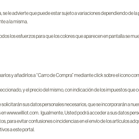
, se le advierte que puede estar sujeto a variaciones dependiendo de la 
nte a la misma.
dos los esfuerzos para que los colores que aparecen en pantalla se mue
narlos y añadirlos a “Carro de Compra” mediante click sobre el icono co
eleccionado, y el precio del mismo, con indicación de los impuestos que
e le solicitarán sus datos personales necesarios, que se incorporarán a n
s en www.williot.com. Igualmente, Usted podrá acceder a sus datos perso
 para evitar confusiones o incidencias en el envío de los artículos adquir
ivos a este portal.