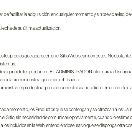
ar de facilitar la adquisición, en cualquier momento y sin previo aviso, d
a fecha de su última actualización.
os precios que aparecen en el Sitio Web sean correctos. No obstante,
sistemas.
io de alguno de los productos, EL ADMINISTRADOR informará al Usuario a
cancelación sin coste alguno para el Usuario.
istrar el producto al precio incorrecto cuando dicho error resulte evi
a momento, los Productos que se contengan y se ofrezcan a los Usuari
gran el Sitio, sin necesidad de comunicarlo previamente, cuando lo es
los incluidos en la Web, entendiéndose, salvo que se disponga otra cosa