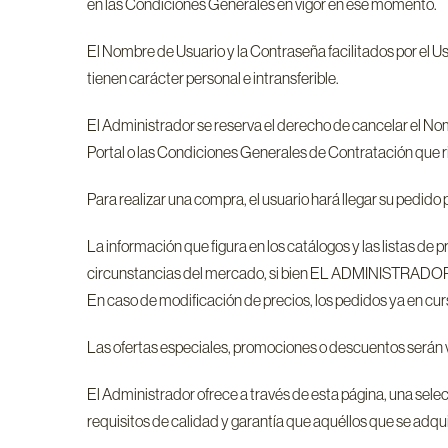
en las Condiciones Generales en vigor en ese momento.
El Nombre de Usuario y la Contraseña facilitados por el Us
tienen carácter personal e intransferible.
El Administrador se reserva el derecho de cancelar el Nom
Portal o las Condiciones Generales de Contratación que r
Para realizar una compra, el usuario hará llegar su pedido 
La información que figura en los catálogos y las listas de
circunstancias del mercado, si bien EL ADMINISTRADOR ga
En caso de modificación de precios, los pedidos ya en cur
Las ofertas especiales, promociones o descuentos serán vá
El Administrador ofrece a través de esta página, una se
requisitos de calidad y garantía que aquéllos que se adqu