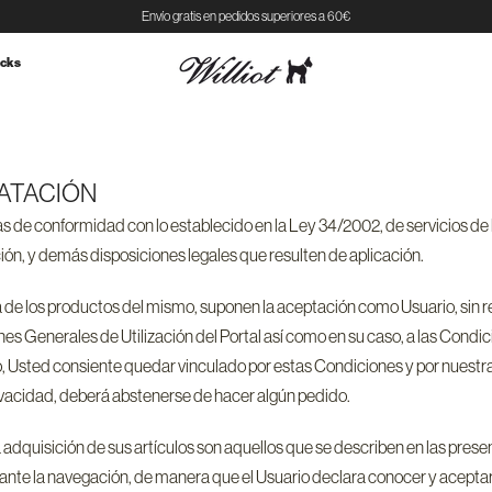
Envío gratis en pedidos superiores a 60€
cks
RATACIÓN
de conformidad con lo establecido en la Ley 34/2002, de servicios de l
n, y demás disposiciones legales que resulten de aplicación.
iera de los productos del mismo, suponen la aceptación como Usuario, sin 
Generales de Utilización del Portal así como en su caso, a las Condicion
mo, Usted consiente quedar vinculado por estas Condiciones y por nuestra 
rivacidad, deberá abstenerse de hacer algún pedido.
a adquisición de sus artículos son aquellos que se describen en las pre
urante la navegación, de manera que el Usuario declara conocer y acepta