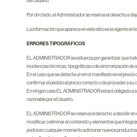
del Usuario.
Por otro lado, el Administrador se reserva el derecho a dej
La información que aparece en este sitio es la vigente en l
ERRORES TIPOGRÁFICOS
EL ADMINISTRADOR se esfuerza por garantizar que todos l
incidencias técnicas, tipográficas o de sincronización de 
En el caso que se detecte un error manifiesto en el prec
confirmar el pedido al precio correcto o de proceder a su 
En ningún caso EL ADMINISTRADOR estará obligado a sumin
razonable por el Usuario.
EL ADMINISTRADOR se reserva el derecho a decidir en cad
modificar o eliminar el contenido y elementos que inte
podrá en cualquier momento adicionar nuevos productos a 