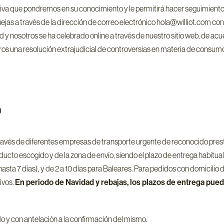
tiva que pondremos en su conocimiento y le permitirá hacer seguimien
as a través de la dirección de correo electrónico hola@williot.com con el
ted y nosotros se ha celebrado online a través de nuestro sitio web, de a
os una resolución extrajudicial de controversias en materia de consumo 
O
és de diferentes empresas de transporte urgente de reconocido prestigi
ducto escogido y de la zona de envío, siendo el plazo de entrega habitual
a 7 días), y de 2 a 10 días para Baleares. Para pedidos con domicilio de
ivos.
En periodo de Navidad y rebajas, los plazos de entrega pue
do y con antelación a la confirmación del mismo.