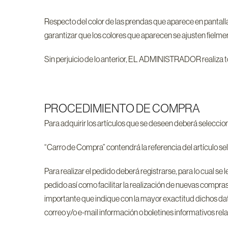
Respecto del color de las prendas que aparece en pantalla
garantizar que los colores que aparecen se ajusten fielme
Sin perjuicio de lo anterior, EL ADMINISTRADOR realiza to
PROCEDIMIENTO DE COMPRA
Para adquirir los artículos que se deseen deberá seleccio
“Carro de Compra” contendrá la referencia del artículo s
Para realizar el pedido deberá registrarse, para lo cual s
pedido así como facilitar la realización de nuevas compra
importante que indique con la mayor exactitud dichos datos,
correo y/o e-mail información o boletines informativos relat