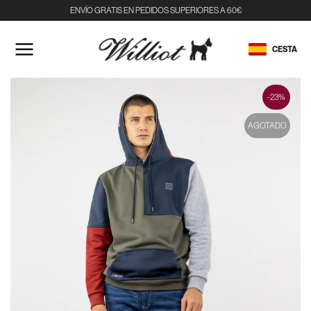
ENVÍO GRATIS EN PEDIDOS SUPERIORES A 60€
IR
AL
CESTA
CONTENIDO
-23%
AGOTADO