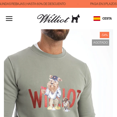
UNDAS REBAJAS | HASTA 60% DE DESCUENTO
·
PAGA EN 3 PLAZOS 
IR
AL
CESTA
CONTENIDO
-54%
AGOTADO