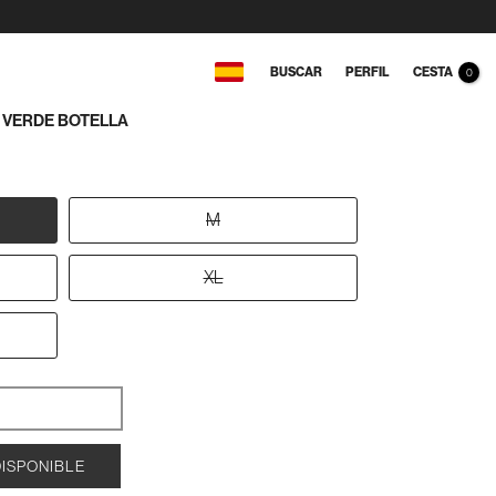
CESTA
BUSCAR
PERFIL
0
 VERDE BOTELLA
M
XL
DISPONIBLE