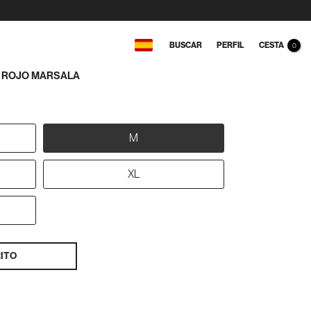
CESTA
BUSCAR
PERFIL
0
T ROJO MARSALA
M
XL
ITO