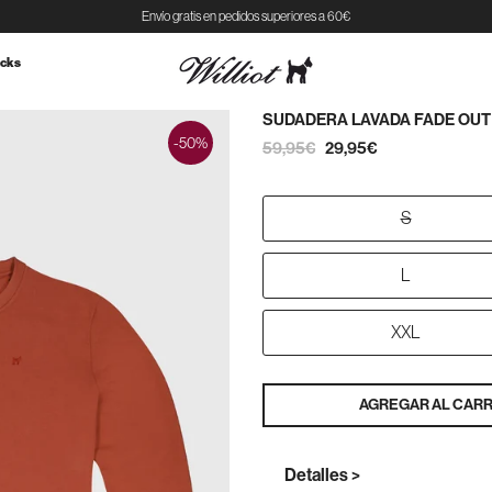
Envío gratis en pedidos superiores a 60€
cks
SUDADERA LAVADA FADE OU
-50%
59,95€
29,95€
S
L
XXL
AGREGAR AL CARR
Detalles >