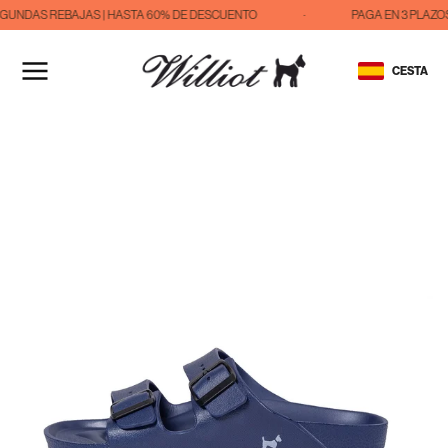
GUNDAS REBAJAS | HASTA 60% DE DESCUENTO
·
PAGA EN 3 PLAZOS
IR
AL
CESTA
CONTENIDO