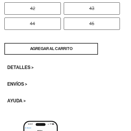
42
43
44
45
AGREGAR AL CARRITO
DETALLES >
ENVÍOS >
AYUDA >