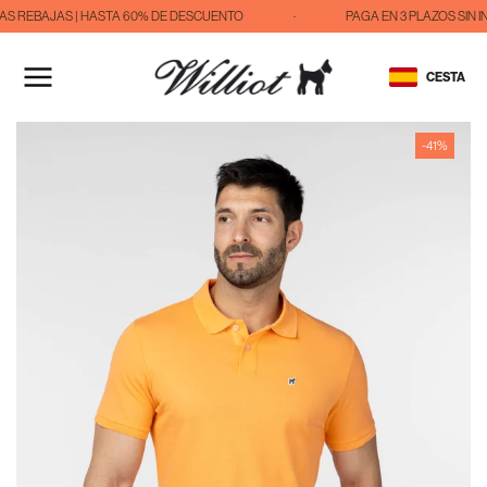
S REBAJAS | HASTA 60% DE DESCUENTO
·
PAGA EN 3 PLAZOS SIN 
IR
AL
CESTA
CONTENIDO
-41%