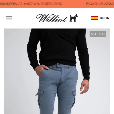
NDAS REBAJAS | HASTA 60% DE DESCUENTO
·
PAGA EN 3 PLAZOS S
IR
AL
CESTA
CONTENIDO
AGOTADO