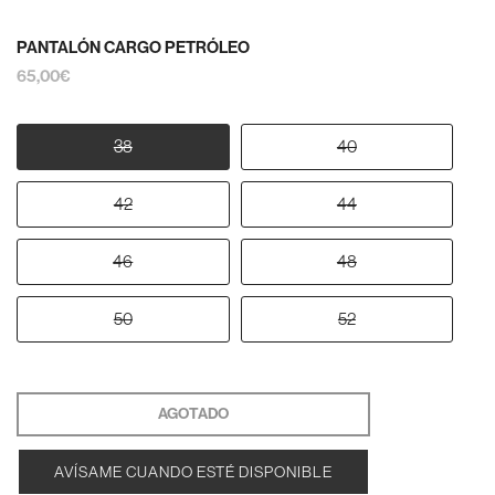
PANTALÓN CARGO PETRÓLEO
65,00€
38
40
42
44
46
48
50
52
AGOTADO
AVÍSAME CUANDO ESTÉ DISPONIBLE