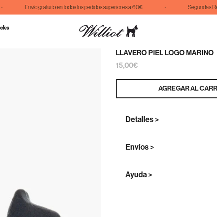
Envío gratuito en todos los pedidos superiores a 60€
·
Segundas Rebaj
cks
LLAVERO PIEL LOGO MARINO
15,00€
AGREGAR AL CARR
Detalles >
Envíos >
Ayuda >