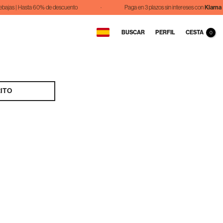
as | Hasta 60% de descuento
·
Paga en 3 plazos sin intereses con
Klarna
CESTA
BUSCAR
PERFIL
0
ITO