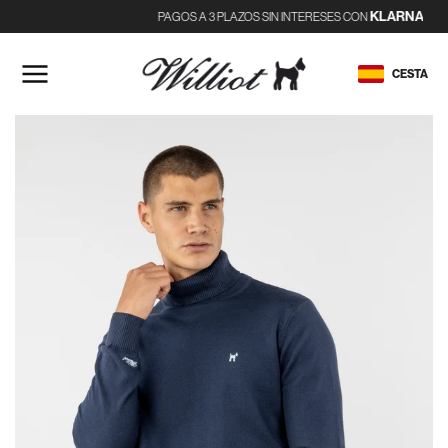
KLARNA
PAGOS A 3 PLAZOS SIN INTERESES CON
IR
AL
CONTENIDO
CESTA