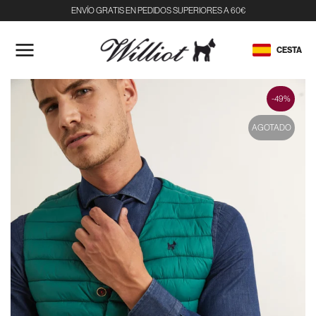
ENVÍO GRATIS EN PEDIDOS SUPERIORES A 60€
IR
AL
CESTA
CONTENIDO
-49%
AGOTADO