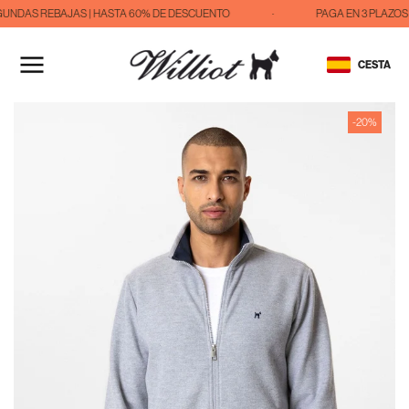
UNDAS REBAJAS | HASTA 60% DE DESCUENTO
·
PAGA EN 3 PLAZOS 
IR
AL
CESTA
CONTENIDO
-20%