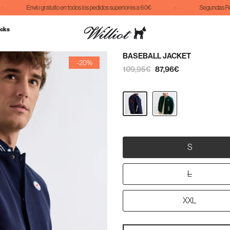
Envío gratuito en todos los pedidos superiores a 60€
·
Segundas Rebaj
cks
BASEBALL JACKET
-20%
109,95€
87,96€
S
L
XXL