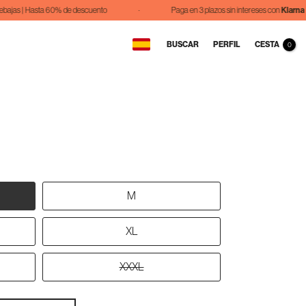
as | Hasta 60% de descuento
·
Paga en 3 plazos sin intereses con
Klarna
CESTA
BUSCAR
PERFIL
0
M
XL
XXXL