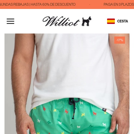
UNDAS REBAJAS | HASTA 60% DE DESCUENTO
·
PAGA EN 3 PLAZOS 
IR
AL
CESTA
CONTENIDO
-17%